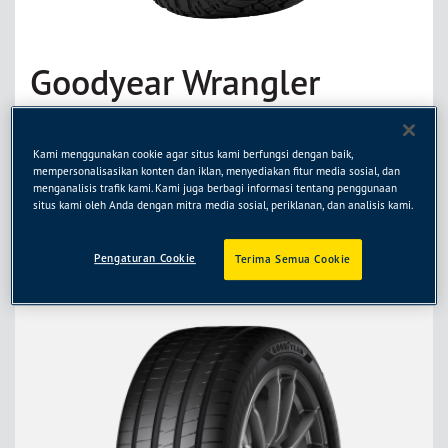
Goodyear Wrangler
DuraTrac RT
Kami menggunakan cookie agar situs kami berfungsi dengan baik,
29 Oct 2025
mempersonalisasikan konten dan iklan, menyediakan fitur media sosial, dan
menganalisis trafik kami. Kami juga berbagi informasi tentang penggunaan
Lebih jauh
situs kami oleh Anda dengan mitra media sosial, periklanan, dan analisis kami.
Pengaturan Cookie
Terima Semua Cookie