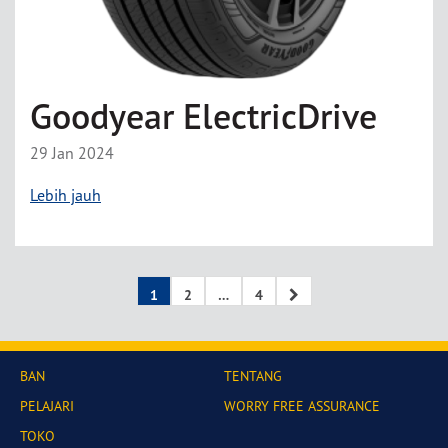
Goodyear ElectricDrive
29 Jan 2024
Lebih jauh
1
2
…
4
BAN
TENTANG
PELAJARI
WORRY FREE ASSURANCE
TOKO