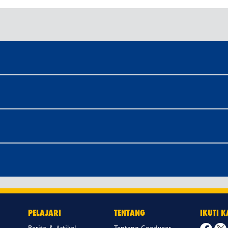
PELAJARI
TENTANG
IKUTI 
Berita & Artikel
Tentang Goodyear