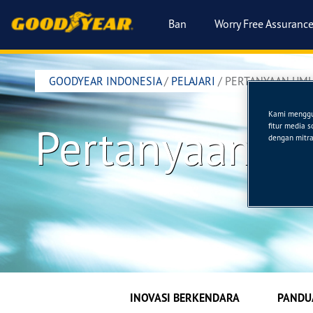
Ban
Worry Free Assuranc
GOODYEAR INDONESIA
/
PELAJARI
/
PERTANYAAN UM
Kami menggun
Pertanyaan 
fitur media 
dengan mitra 
INOVASI BERKENDARA
PANDU