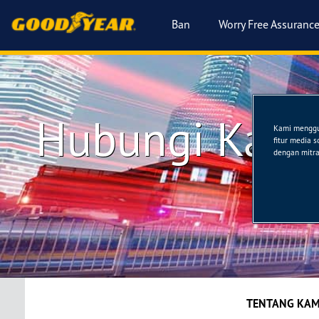
Ban
Worry Free Assuranc
Hubungi Kami
Kami menggun
fitur media 
dengan mitra 
TENTANG KAM