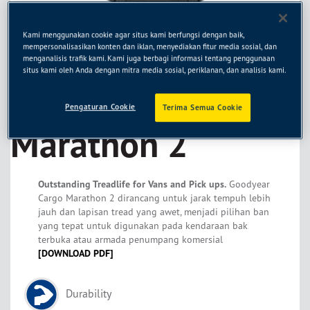
Kami menggunakan cookie agar situs kami berfungsi dengan baik,
mempersonalisasikan konten dan iklan, menyediakan fitur media sosial, dan
menganalisis trafik kami. Kami juga berbagi informasi tentang penggunaan
situs kami oleh Anda dengan mitra media sosial, periklanan, dan analisis kami.
Goodyear Cargo
Pengaturan Cookie
Terima Semua Cookie
Marathon 2
Outstanding Treadlife for Vans and Pick ups.
Goodyear
Cargo Marathon 2 dirancang untuk jarak tempuh lebih
jauh dan lapisan tread yang awet, menjadi pilihan ban
yang tepat untuk digunakan pada kendaraan bak
terbuka atau armada penumpang komersial
[DOWNLOAD PDF]
Durability