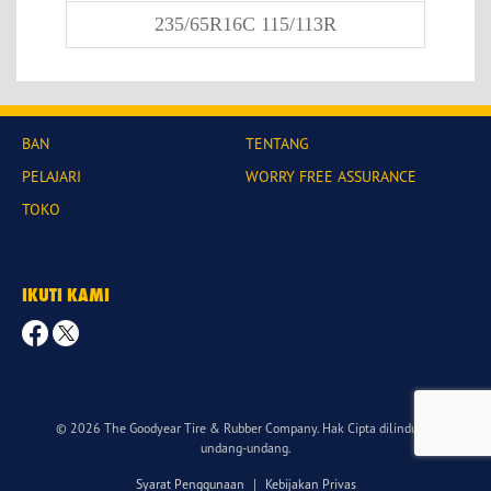
235/65R16C 115/113R
BAN
TENTANG
PELAJARI
WORRY FREE ASSURANCE
TOKO
IKUTI KAMI
© 2026 The Goodyear Tire & Rubber Company. Hak Cipta dilindungi
undang-undang.
Syarat Penggunaan
|
Kebijakan Privas