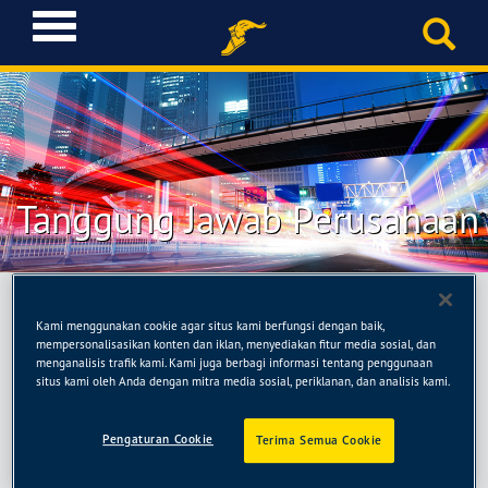
T
o
g
g
l
e
n
a
Tanggung Jawab Perusahaan
v
i
g
a
t
Kami menggunakan cookie agar situs kami berfungsi dengan baik,
i
mempersonalisasikan konten dan iklan, menyediakan fitur media sosial, dan
Di Goodyear, kami bekerja keras menghasilkan
o
menganalisis trafik kami. Kami juga berbagi informasi tentang penggunaan
kualitas terbaik disegala bidang; termasuk dalam
n
situs kami oleh Anda dengan mitra media sosial, periklanan, dan analisis kami.
menjalankan bisnis. Kami berbagi kepada Anda apa
yang kami yakini sebagai Nilai Bersama dan
Pengaturan Cookie
Terima Semua Cookie
menjelaskan apa yang kami harapkan dari orang
lain dan diri kita sendiri: