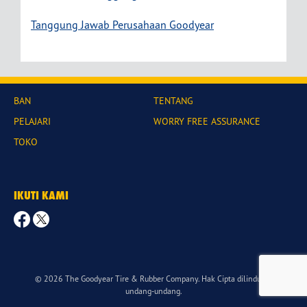
Tanggung Jawab Perusahaan Goodyear
BAN
TENTANG
PELAJARI
WORRY FREE ASSURANCE
TOKO
IKUTI KAMI
© 2026 The Goodyear Tire & Rubber Company. Hak Cipta dilindungi
undang-undang.