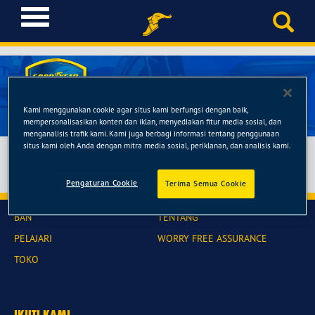
T
o
g
g
l
e
n
Kami menggunakan cookie agar situs kami berfungsi dengan baik,
a
mempersonalisasikan konten dan iklan, menyediakan fitur media sosial, dan
menganalisis trafik kami. Kami juga berbagi informasi tentang penggunaan
v
situs kami oleh Anda dengan mitra media sosial, periklanan, dan analisis kami.
i
g
a
Pengaturan Cookie
Terima Semua Cookie
t
i
BAN
TENTANG
o
PELAJARI
WORRY FREE ASSURANCE
n
TOKO
IKUTI KAMI