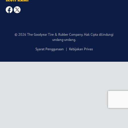
© 2026 The Goodyear Tire & Rubber Company. Hak Cipta dilindungi
undang-undang.
Syarat Penggunaan
|
Kebijakan Privas