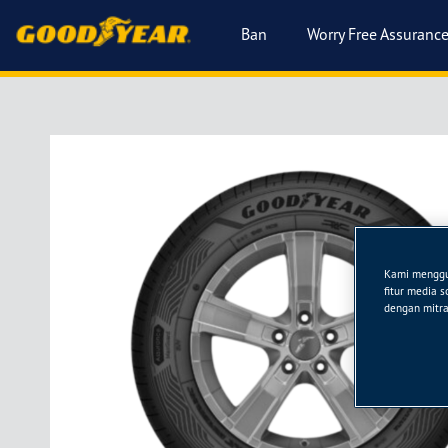
Ban
Worry Free Assuranc
Kami menggun
fitur media 
dengan mitra 