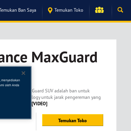
Temukan Ban Saya
Temukan Toko
rance MaxGuard
n, menyediakan
kami oleh Anda
.
Assurance MaxGuard SUV adalah ban untuk
raGuard Technology untuk jarak pengereman yang
OWNLOAD PDF]
[VIDEO]
Temukan Toko