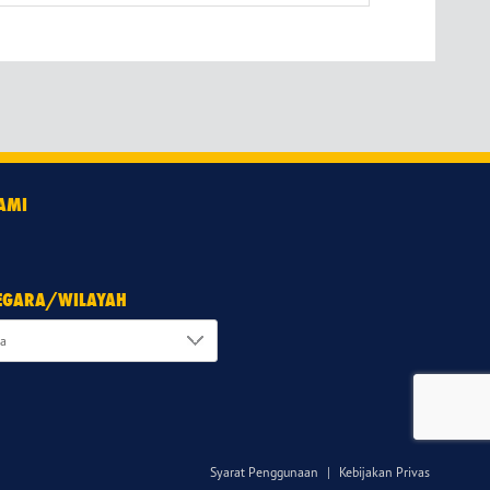
KAMI
NEGARA/WILAYAH
Syarat Penggunaan
|
Kebijakan Privas