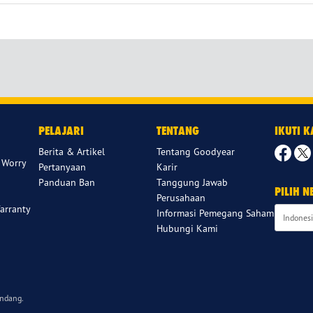
PELAJARI
TENTANG
IKUTI 
Berita & Artikel
Tentang Goodyear
 Worry
Pertanyaan
Karir
Panduan Ban
Tanggung Jawab
PILIH 
Perusahaan
arranty
Informasi Pemegang Saham
Hubungi Kami
undang.