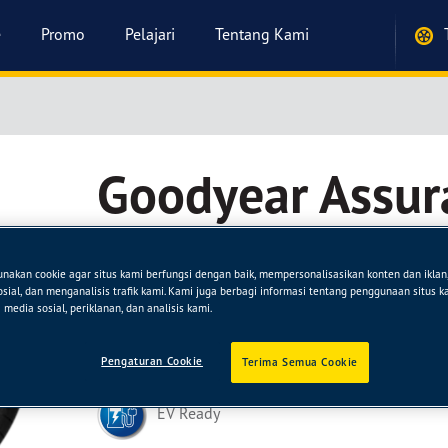
e
Promo
Pelajari
Tentang Kami
Goodyear Assu
SUV
akan cookie agar situs kami berfungsi dengan baik, mempersonalisasikan konten dan ikla
sosial, dan menganalisis trafik kami. Kami juga berbagi informasi tentang penggunaan situs 
Ban untuk SUV dengan Grip dan Impact Protection
media sosial, periklanan, dan analisis kami.
kendaraan SUV yang mengusung ActiveGrip dan Du
lebih baik dan perlindungan terhadap benturan
[D
Pengaturan Cookie
Terima Semua Cookie
EV Ready