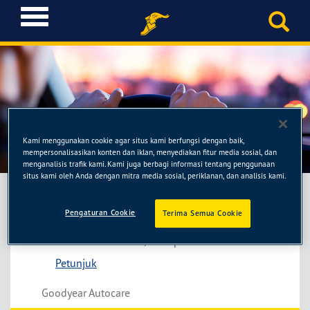
T
o
g
g
l
e
n
a
Sentral Motor
v
Kami menggunakan cookie agar situs kami berfungsi dengan baik,
i
mempersonalisasikan konten dan iklan, menyediakan fitur media sosial, dan
menganalisis trafik kami. Kami juga berbagi informasi tentang penggunaan
g
situs kami oleh Anda dengan mitra media sosial, periklanan, dan analisis kami.
a
t
i
Pengaturan Cookie
Terima Semua Cookie
Sentral Motor
o
Jl. Sudirman no. 44, Kabupaten Jembrana
n
Petunjuk
Goodyear Autocare