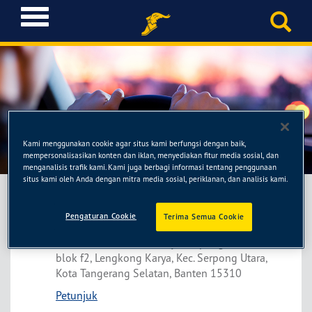
T
o
g
g
l
e
n
a
Pit Stop 2
v
Kami menggunakan cookie agar situs kami berfungsi dengan baik,
i
mempersonalisasikan konten dan iklan, menyediakan fitur media sosial, dan
g
menganalisis trafik kami. Kami juga berbagi informasi tentang penggunaan
situs kami oleh Anda dengan mitra media sosial, periklanan, dan analisis kami.
a
t
i
Pengaturan Cookie
Terima Semua Cookie
Pit Stop 2
o
Golden Boulevard, Jl. Raya Serpong No.45
n
blok f2, Lengkong Karya, Kec. Serpong Utara,
Kota Tangerang Selatan, Banten 15310
Petunjuk