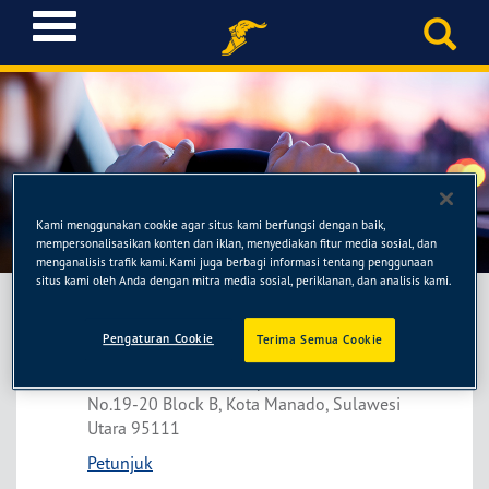
T
o
g
g
l
e
n
a
Otomoto Mantos
v
Kami menggunakan cookie agar situs kami berfungsi dengan baik,
i
mempersonalisasikan konten dan iklan, menyediakan fitur media sosial, dan
g
menganalisis trafik kami. Kami juga berbagi informasi tentang penggunaan
situs kami oleh Anda dengan mitra media sosial, periklanan, dan analisis kami.
a
t
i
Pengaturan Cookie
Terima Semua Cookie
Otomoto Mantos
o
Ruko Manado Town Square, Jl. Piere Tendean
n
No.19-20 Block B, Kota Manado, Sulawesi
Utara 95111
Petunjuk