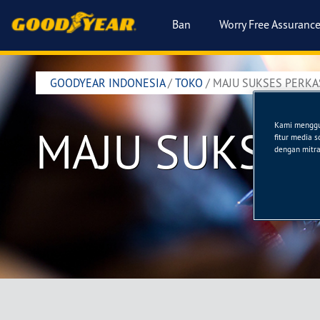
Ban
Worry Free Assuranc
GOODYEAR INDONESIA
/
TOKO
/
MAJU SUKSES PERKA
Kami menggun
MAJU SUKSES
fitur media 
dengan mitra 