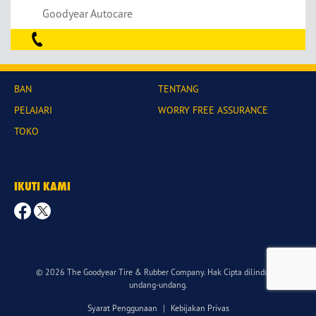
Goodyear Autocare
BAN
TENTANG
PELAJARI
WORRY FREE ASSURANCE
TOKO
IKUTI KAMI
© 2026 The Goodyear Tire & Rubber Company. Hak Cipta dilindungi
undang-undang.
Syarat Penggunaan
|
Kebijakan Privas