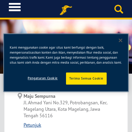
T
o
g
g
l
e
n
Kami menggunakan cookie agar situs kami berfungsi dengan baik,
a
mempersonalisasikan konten dan iklan, menyediakan fitur media sosial, dan
Maju Sempurna
v
menganalisis trafik kami. Kami juga berbagi informasi tentang penggunaan
situs kami oleh Anda dengan mitra media sosial, periklanan, dan analisis kami.
i
g
a
Pengaturan Cookie
Terima Semua Cookie
t
i
Maju Sempurna
o
Jl. Ahmad Yani No.329, Potrobangsan, Kec.
n
Magelang Utara, Kota Magelang, Jawa
Tengah 56116
Petunjuk