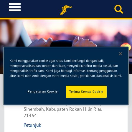
T
o
g
g
l
e
n
a
Idola Ban
v
Kami menggunakan cookie agar situs kami berfungsi dengan baik,
i
mempersonalisasikan konten dan iklan, menyediakan fitur media sosial, dan
g
menganalisis trafik kami. Kami juga berbagi informasi tentang penggunaan
situs kami oleh Anda dengan mitra media sosial, periklanan, dan analisis kami.
a
t
i
Pengaturan Cookie
Terima Semua Cookie
Idola Ban
o
Jl. Lintas Sumatra, Bagan Batu, Kec. Bagan
n
Sinembah, Kabupaten Rokan Hilir, Riau
21464
Petunjuk