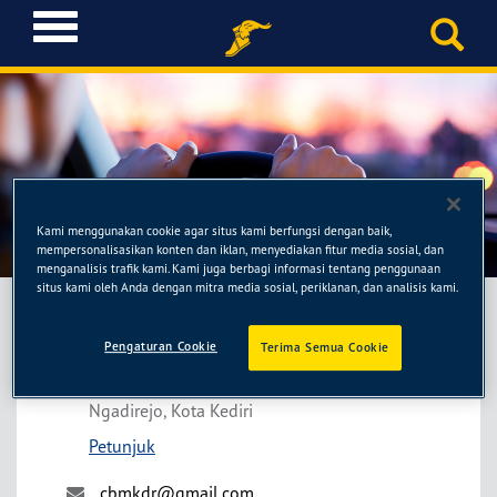
T
o
g
g
l
e
n
a
CANDRA BAN
v
Kami menggunakan cookie agar situs kami berfungsi dengan baik,
i
mempersonalisasikan konten dan iklan, menyediakan fitur media sosial, dan
g
menganalisis trafik kami. Kami juga berbagi informasi tentang penggunaan
situs kami oleh Anda dengan mitra media sosial, periklanan, dan analisis kami.
a
t
i
Pengaturan Cookie
Terima Semua Cookie
CANDRA BAN
o
Jl. Ahmad Yani No.15 / RT. 004 RW. 003
n
Ngadirejo, Kota Kediri
Petunjuk
cbmkdr@gmail.com