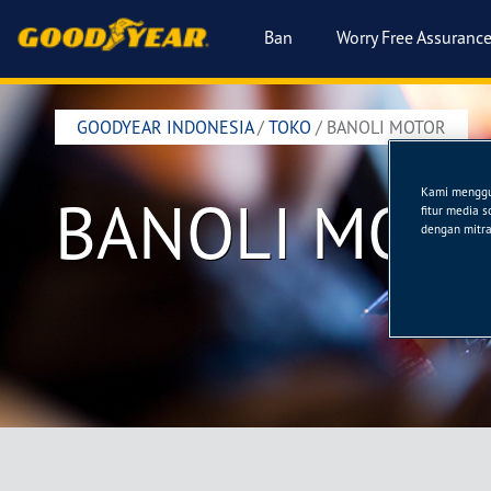
Ban
Worry Free Assuranc
GOODYEAR INDONESIA
/
TOKO
/
BANOLI MOTOR
Kami menggun
BANOLI MOT
fitur media 
dengan mitra 