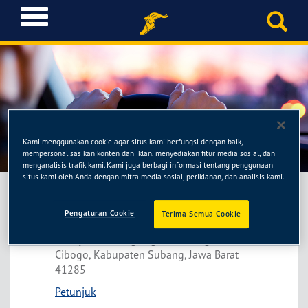
T
o
g
g
l
e
n
a
Bakti Jaya Ban
v
Kami menggunakan cookie agar situs kami berfungsi dengan baik,
i
mempersonalisasikan konten dan iklan, menyediakan fitur media sosial, dan
g
menganalisis trafik kami. Kami juga berbagi informasi tentang penggunaan
situs kami oleh Anda dengan mitra media sosial, periklanan, dan analisis kami.
a
t
i
Pengaturan Cookie
Terima Semua Cookie
Bakti Jaya Ban
o
Jl. Raya Sembung Pagaden, Cisaga, Kec.
n
Cibogo, Kabupaten Subang, Jawa Barat
41285
Petunjuk