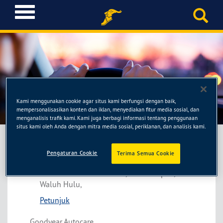
T
o
g
g
l
e
n
a
Auto Muara Baru
v
Kami menggunakan cookie agar situs kami berfungsi dengan baik,
i
mempersonalisasikan konten dan iklan, menyediakan fitur media sosial, dan
g
menganalisis trafik kami. Kami juga berbagi informasi tentang penggunaan
situs kami oleh Anda dengan mitra media sosial, periklanan, dan analisis kami.
a
t
i
Pengaturan Cookie
Terima Semua Cookie
Auto Muara Baru
o
Jl. Jendral Sudirman LK. 2, Aek Kanopan,
n
Waluh Hulu,
Petunjuk
Goodyear Autocare