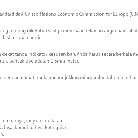
ard dari United Nations Economic Commission for Europe (U.N.E.C.
ng penting diketahui saat pemeriksaan tekanan angin ban. Liha
dasi tekanan angin.
era dekat tanda indikator keausan ban. Anda harus secara berkal
k banyak tipe adalah 1.6mili meter.
kan dengan empat-angka menunjukkan minggu dan tahun pembua
dan lebarnya, dinyatakan dalam
salnya, berarti bahwa ketinggian
n.