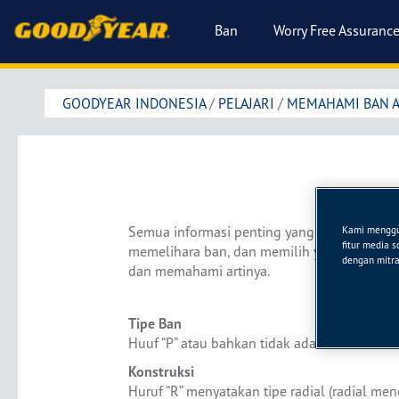
Ban
Worry Free Assuranc
GOODYEAR INDONESIA
/
PELAJARI
/
MEMAHAMI BAN 
Semua informasi penting yang Anda harus ta
Kami menggun
fitur media 
memelihara ban, dan memilih yang baru bil
dengan mitra 
dan memahami artinya.
Tipe Ban
Huuf “P” atau bahkan tidak ada sama sekal
Konstruksi
Huruf “R” menyatakan tipe radial (radial men