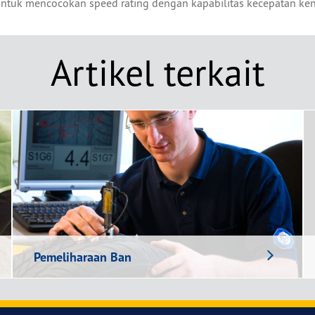
untuk mencocokan speed rating dengan kapabilitas kecepatan ke
Artikel terkait
Pemeliharaan Ban
Pelajari tips berikut dan saran yang membantu
perawatan ban Anda.