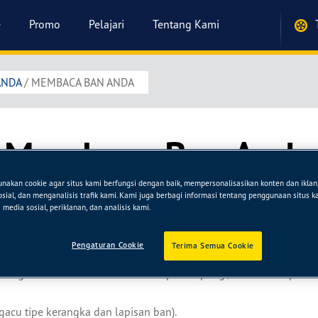
e
Promo
Pelajari
Tentang Kami
ANDA
/
MEMBACA BAN ANDA
Membaca Ban Anda
hu tertera di dinding samping ban. Bila Anda mengerti artinya h
akan cookie agar situs kami berfungsi dengan baik, mempersonalisasikan konten dan ikla
sosial, dan menganalisis trafik kami. Kami juga berbagi informasi tentang penggunaan situs 
a saatnya tiba. Tuntunan kami akan membantu Anda memahami se
media sosial, periklanan, dan analisis kami.
Pengaturan Cookie
Terima Semua Cookie
i mengindikasikan ban untuk mobil penumpang / kendaraan pribad
gacu tipe kerangka dan lapisan ban).