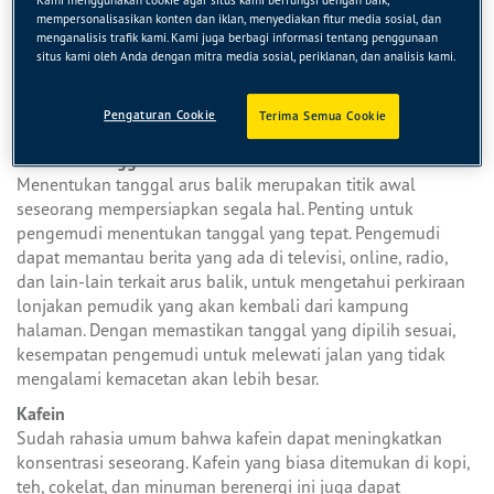
memakan makanan yang tepat sebelum melakukan
Kami menggunakan cookie agar situs kami berfungsi dengan baik,
mempersonalisasikan konten dan iklan, menyediakan fitur media sosial, dan
perjalanan. Ada beberapa makanan yang terbukti mampu
menganalisis trafik kami. Kami juga berbagi informasi tentang penggunaan
meningkatkan dan menjaga konsentrasi otak agar tetap
situs kami oleh Anda dengan mitra media sosial, periklanan, dan analisis kami.
stabil. Apa saja makanan tersebut dan kandungan apa yang
membuat konsentrasi otak tetap terjaga, berikut adalah
Pengaturan Cookie
Terima Semua Cookie
daftar makanan yang dapat Anda coba.
Tentukan Tanggal Arus Balik
Menentukan tanggal arus balik merupakan titik awal
seseorang mempersiapkan segala hal. Penting untuk
pengemudi menentukan tanggal yang tepat. Pengemudi
dapat memantau berita yang ada di televisi, online, radio,
dan lain-lain terkait arus balik, untuk mengetahui perkiraan
lonjakan pemudik yang akan kembali dari kampung
halaman. Dengan memastikan tanggal yang dipilih sesuai,
kesempatan pengemudi untuk melewati jalan yang tidak
mengalami kemacetan akan lebih besar.
Kafein
Sudah rahasia umum bahwa kafein dapat meningkatkan
konsentrasi seseorang. Kafein yang biasa ditemukan di kopi,
teh, cokelat, dan minuman berenergi ini juga dapat