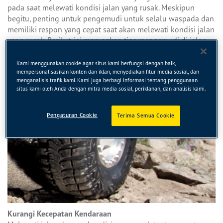
pada saat melewati kondisi jalan yang rusak. Meskipun
begitu, penting untuk pengemudi untuk selalu waspada dan
memiliki respon yang cepat saat akan melewati kondisi jalan
yang rusak. Berikut ini merupakan tips mengemudi di jalan
rusak yang bisa kamu ikuti.
Kami menggunakan cookie agar situs kami berfungsi dengan baik,
mempersonalisasikan konten dan iklan, menyediakan fitur media sosial, dan
menganalisis trafik kami. Kami juga berbagi informasi tentang penggunaan
situs kami oleh Anda dengan mitra media sosial, periklanan, dan analisis kami.
Pengaturan Cookie
Terima Semua Cookie
Kurangi Kecepatan Kendaraan