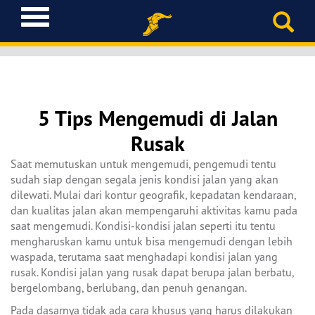
T
o
g
g
l
e
n
5 Tips Mengemudi di Jalan
a
Rusak
v
i
Saat memutuskan untuk mengemudi, pengemudi tentu
g
sudah siap dengan segala jenis kondisi jalan yang akan
a
dilewati. Mulai dari kontur geografik, kepadatan kendaraan,
t
dan kualitas jalan akan mempengaruhi aktivitas kamu pada
i
saat mengemudi. Kondisi-kondisi jalan seperti itu tentu
o
mengharuskan kamu untuk bisa mengemudi dengan lebih
n
waspada, terutama saat menghadapi kondisi jalan yang
rusak. Kondisi jalan yang rusak dapat berupa jalan berbatu,
bergelombang, berlubang, dan penuh genangan.
Pada dasarnya tidak ada cara khusus yang harus dilakukan