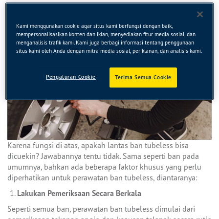
Kami menggunakan cookie agar situs kami berfungsi dengan baik,
mempersonalisasikan konten dan iklan, menyediakan fitur media sosial, dan
menganalisis trafik kami. Kami juga berbagi informasi tentang penggunaan
situs kami oleh Anda dengan mitra media sosial, periklanan, dan analisis kami.
Pengaturan Cookie
Terima Semua Cookie
Karena fungsi di atas, apakah lantas ban tubeless bisa
dicuekin? Jawabannya tentu tidak. Sama seperti ban pada
umumnya, bahkan ada beberapa faktor khusus yang perlu
diperhatikan untuk perawatan ban tubeless, diantaranya:
Lakukan Pemeriksaan Secara Berkala
Seperti semua ban, perawatan ban tubeless dimulai dari