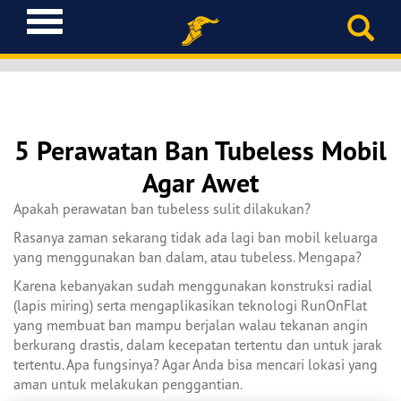
T
o
g
g
l
e
n
5 Perawatan Ban Tubeless Mobil
a
Agar Awet
v
i
Apakah perawatan ban tubeless sulit dilakukan?
g
a
Rasanya zaman sekarang tidak ada lagi ban mobil keluarga
t
yang menggunakan ban dalam, atau tubeless. Mengapa?
i
Karena kebanyakan sudah menggunakan konstruksi radial
o
(lapis miring) serta mengaplikasikan teknologi RunOnFlat
n
yang membuat ban mampu berjalan walau tekanan angin
berkurang drastis, dalam kecepatan tertentu dan untuk jarak
tertentu. Apa fungsinya? Agar Anda bisa mencari lokasi yang
aman untuk melakukan penggantian.