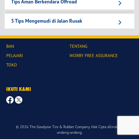
Tips Aman Berkendara Offroad
5 Tips Mengemudi di Jalan Rusak
BAN
TENTANG
PELAJARI
WORRY FREE ASSURANCE
TOKO
IKUTI KAMI
© 2026 The Goodyear Tire & Rubber Company. Hak Cipta dilindungi
undang-undang.