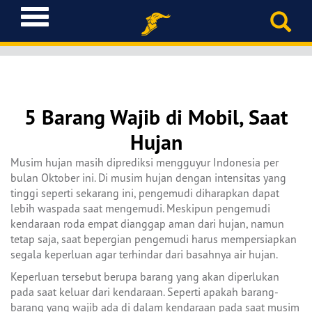
T
o
g
g
l
e
n
5 Barang Wajib di Mobil, Saat
a
Hujan
v
i
Musim hujan masih diprediksi mengguyur Indonesia per
g
bulan Oktober ini. Di musim hujan dengan intensitas yang
a
tinggi seperti sekarang ini, pengemudi diharapkan dapat
t
lebih waspada saat mengemudi. Meskipun pengemudi
i
kendaraan roda empat dianggap aman dari hujan, namun
o
tetap saja, saat bepergian pengemudi harus mempersiapkan
n
segala keperluan agar terhindar dari basahnya air hujan.
Keperluan tersebut berupa barang yang akan diperlukan
pada saat keluar dari kendaraan. Seperti apakah barang-
barang yang wajib ada di dalam kendaraan pada saat musim