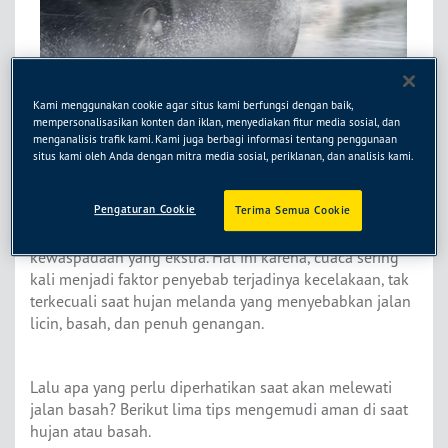
Kami menggunakan cookie agar situs kami berfungsi dengan baik,
mempersonalisasikan konten dan iklan, menyediakan fitur media sosial, dan
menganalisis trafik kami. Kami juga berbagi informasi tentang penggunaan
situs kami oleh Anda dengan mitra media sosial, periklanan, dan analisis kami.
Mengemudi saat melewati jalan basah atau dalam cuaca
hujan tentu sering dialami pengemudi di Indonesia yang
Pengaturan Cookie
beriklim tropis ini. Saat mengemudi dalam kondisi
Terima Semua Cookie
seperti ini, pengemudi membutuhkan kesigapan dan
kewaspadaan yang ekstra. Hal ini karena, cuaca sering
kali menjadi faktor penyebab terjadinya kecelakaan, tak
terkecuali saat hujan melanda yang menyebabkan jalan
licin, basah, dan penuh genangan.
Lalu apa yang perlu diperhatikan saat akan melewati
jalan basah? Berikut lima tips mengemudi aman di saat
hujan atau basah.