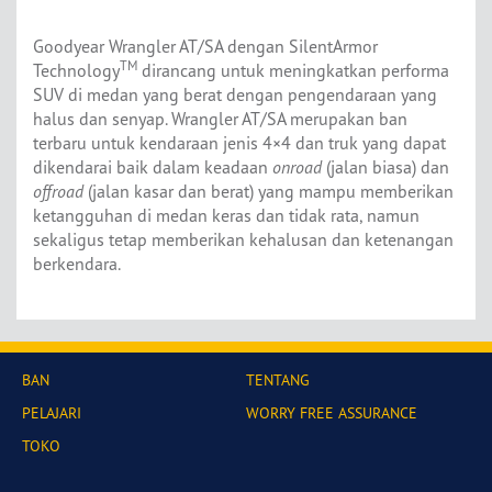
Goodyear Wrangler AT/SA dengan SilentArmor
TM
Technology
dirancang untuk meningkatkan performa
SUV di medan yang berat dengan pengendaraan yang
halus dan senyap. Wrangler AT/SA merupakan ban
terbaru untuk kendaraan jenis 4×4 dan truk yang dapat
dikendarai baik dalam keadaan
onroad
(jalan biasa) dan
offroad
(jalan kasar dan berat) yang mampu memberikan
ketangguhan di medan keras dan tidak rata, namun
sekaligus tetap memberikan kehalusan dan ketenangan
berkendara.
BAN
TENTANG
PELAJARI
WORRY FREE ASSURANCE
TOKO