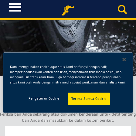
T
o
g
g
l
e
n
a
Temukan Ban Saya
v
i
Kami menggunakan cookie agar situs kami berfungsi dengan baik,
g
mempersonalisasikan konten dan iklan, menyediakan fitur media sosial, dan
menganalisis trafik kami. Kami juga berbagi informasi tentang penggunaan
a
situs kami oleh Anda dengan mitra media sosial, periklanan, dan analisis kami.
JELASKAN MOBIL ATAU BAN
t
i
ANDA
Pengaturan Cookie
o
Terima Semua Cookie
n
Periksa ban Anda sekarang atau dokumen kenderaan untuk detil tentang
ban Anda dan masukkan ke dalam kolom berikut.