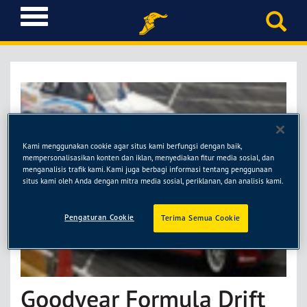
T
o
g
g
l
e
n
a
v
Kami menggunakan cookie agar situs kami berfungsi dengan baik,
i
mempersonalisasikan konten dan iklan, menyediakan fitur media sosial, dan
g
menganalisis trafik kami. Kami juga berbagi informasi tentang penggunaan
a
situs kami oleh Anda dengan mitra media sosial, periklanan, dan analisis kami.
t
i
Pengaturan Cookie
Terima Semua Cookie
o
n
Goodyear Formula Drift