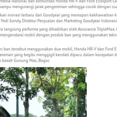
media nasional dan komunitas Honda HR-V dan Ford Ecosport Co
 mampu mengurangi jarak pengereman sehingga cocok dengan cua
kan inovasi terbaru dari Goodyear yang merespon kekhawatiran
 Yedi Sondy, Direktur Penjualan dan Marketing Goodyear Indonesi
ra langsung performa yang dihadirkan oleh Assurance TripleMax,
mengendarai mobil dengan produk ban yang menggunakan teknolo
 ban tersebut menggunakan dua mobil, Honda HR-V dan Ford Ec
gereman yang begitu menggigit kendati dipacu dalam kecepatan 6
n basah Gunung Mas, Bogor.