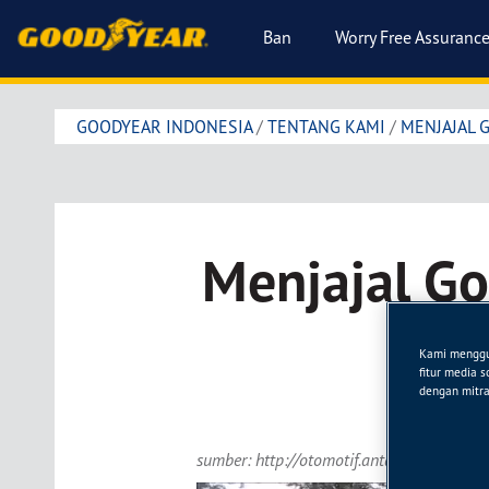
Ban
Worry Free Assuranc
GOODYEAR INDONESIA
/
TENTANG KAMI
/
MENJAJAL 
Menjajal Go
Kami menggun
fitur media 
dengan mitra 
sumber: http://otomotif.antaranews.com/