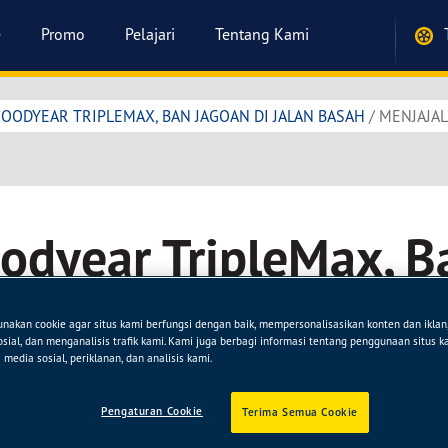
e
Promo
Pelajari
Tentang Kami
GOODYEAR TRIPLEMAX, BAN JAGOAN DI JALAN BASAH
/
MENJAJAL
odyear TripleMax, B
Jalan Basah
akan cookie agar situs kami berfungsi dengan baik, mempersonalisasikan konten dan ikla
sosial, dan menganalisis trafik kami. Kami juga berbagi informasi tentang penggunaan situs 
media sosial, periklanan, dan analisis kami.
26 Apr 16
Pengaturan Cookie
Terima Semua Cookie