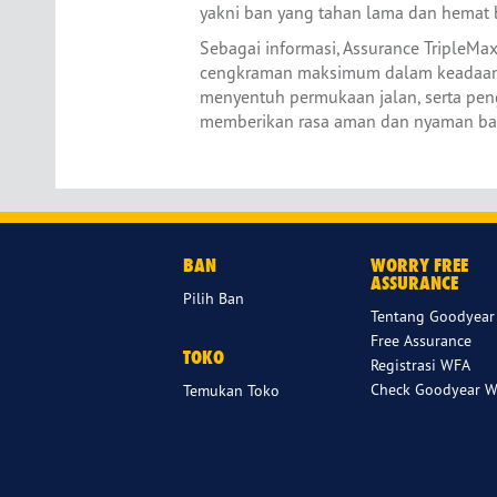
yakni ban yang tahan lama dan hemat 
Sebagai informasi, Assurance TripleM
cengkraman maksimum dalam keadaan ba
menyentuh permukaan jalan, serta pe
memberikan rasa aman dan nyaman bag
BAN
WORRY FREE
ASSURANCE
Pilih Ban
Tentang Goodyear
Free Assurance
TOKO
Registrasi WFA
Check Goodyear W
Temukan Toko