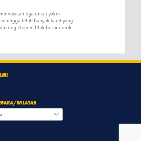
mbinasikan tiga unsur yakni
sehingga lebih banyak karet yang
dukung elemen blok besar untuk
KAMI
NEGARA/WILAYAH