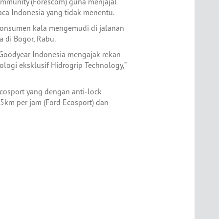
mmunity (Forescom) guna menjajal
ca Indonesia yang tidak menentu.
 konsumen kala mengemudi di jalanan
a di Bogor, Rabu.
 Goodyear Indonesia mengajak rekan
gi eksklusif Hidrogrip Technology,”
osport yang dengan anti-lock
5km per jam (Ford Ecosport) dan