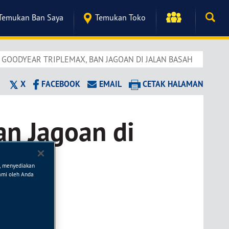
Temukan Ban Saya
Temukan Toko
 GOODYEAR TRIPLEMAX, BAN JAGOAN DI JALAN BASAH
X
FACEBOOK
EMAIL
CETAK HALAMAN
an Jagoan di
n, menyediakan
kami oleh Anda