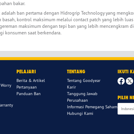
bahan bakar.
ax adalah ban pertama dengan Hidrogrip Technology yang mengko
sah, kontrol maksimum melalui contact patch yang lebih luas 
ngereman maksimum dengan tepi ban yang lebih mencengkram di
i konsumen saat berkendara.
PELAJARI
TENTANG
IKUTI 
Berita & Artikel
Tentang Goodyear
 Worry
Pertanyaan
Karir
Panduan Ban
Tanggung Jawab
PILIH 
Perusahaan
arranty
Informasi Pemegang Saham
Hubungi Kami