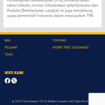
sektor Industri, Inovasi, Infrastruktur, serta Konsumsi dan
Produksi Berkelanjutan. Langkah ini juga mendukung
upaya pemerintah Indonesia dalam mewujudkan TPB.
BAN
TENTANG
PELAJARI
WORRY FREE ASSURANCE
TOKO
IKUTI KAMI
© 2026 The Goodyear Tire & Rubber Company. Hak Cipta dilindungi