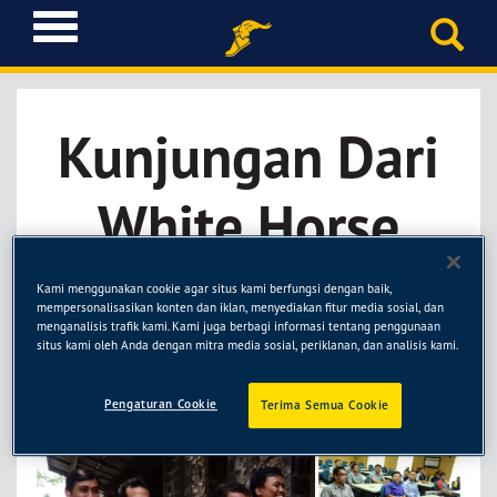
T
o
g
g
l
Kunjungan Dari
e
n
a
White Horse
v
i
g
Grup
a
Kami menggunakan cookie agar situs kami berfungsi dengan baik,
mempersonalisasikan konten dan iklan, menyediakan fitur media sosial, dan
t
menganalisis trafik kami. Kami juga berbagi informasi tentang penggunaan
i
situs kami oleh Anda dengan mitra media sosial, periklanan, dan analisis kami.
24 Oct 14
o
n
Pengaturan Cookie
Terima Semua Cookie