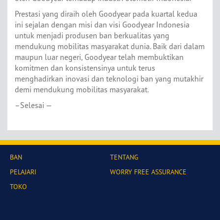
Prestasi yang diraih oleh Goodyear pada kuartal kedua
ini sejalan dengan misi dan visi Goodyear Indonesia
untuk menjadi produsen ban berkualitas yang
mendukung mobilitas masyarakat dunia. Baik dari dalam
maupun luar negeri, Goodyear telah membuktikan
komitmen dan konsistensinya untuk terus
menghadirkan inovasi dan teknologi ban yang mutakhir
demi mendukung mobilitas masyarakat.
–Selesai —
BAN
TENTANG
PELAJARI
WORRY FREE ASSURANCE
TOKO