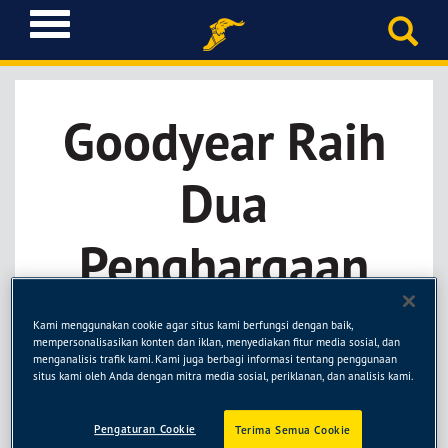
T
o
g
g
l
Goodyear Raih
e
n
a
Dua
v
i
g
Penghargaan
a
t
Pada Kuartal
i
Kami menggunakan cookie agar situs kami berfungsi dengan baik,
o
mempersonalisasikan konten dan iklan, menyediakan fitur media sosial, dan
n
menganalisis trafik kami. Kami juga berbagi informasi tentang penggunaan
Kedua
situs kami oleh Anda dengan mitra media sosial, periklanan, dan analisis kami.
Pengaturan Cookie
Terima Semua Cookie