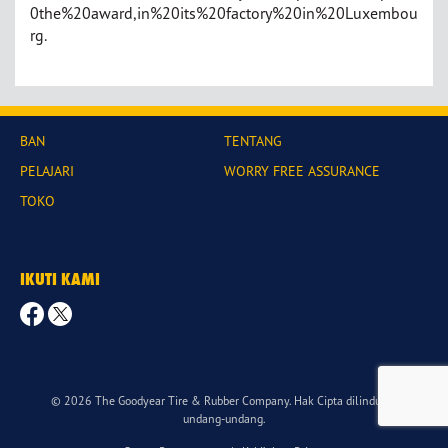
0the%20award,in%20its%20factory%20in%20Luxembou
rg.
BAN
TENTANG
PELAJARI
WORRY FREE ASSURANCE
TOKO
IKUTI KAMI
© 2026 The Goodyear Tire & Rubber Company. Hak Cipta dilindungi
undang-undang.