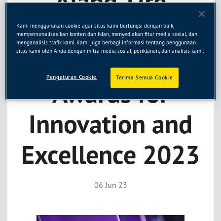
Ajang Tire
Technology
Kami menggunakan cookie agar situs kami berfungsi dengan baik,
mempersonalisasikan konten dan iklan, menyediakan fitur media sosial, dan
menganalisis trafik kami. Kami juga berbagi informasi tentang penggunaan
International
situs kami oleh Anda dengan mitra media sosial, periklanan, dan analisis kami.
Pengaturan Cookie
Terima Semua Cookie
Awards for
Innovation and
Excellence 2023
06 Jun 23