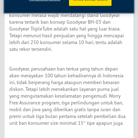
menyisakan banyak cerita untuk produsen ban PT
Goodyear Indonesia, Tbk. Kenyataan bahwa banyak
konsumer merasa wajib mendatangi stand Goodyear
karena tertarik ban konsep Goodyear BH-03 dan
Goodyear TripleTube adalah satu hal yang luar biasa.
Tetapi merunut hasil penjualan yang hingga mencapai
lebih dari 250 konsumer selama 10 hari, tentu adalah
satu rekor tersendiri.
Goodyear, perusahaan ban tertua yang tahun depan
akan merayakan 100 tahun kehadirannya di Indonesia
ini, tidak berperang harga ataupun memberi besaran
diskon. Tetapi lebih menekankan layanan purna jual
yang mengutamakan keselamatan pengemudi. Worry
Free Assurance program, tiga perlindungan untuk ban,
mobil dan jiwa yang diberikan gratis tanpa iuran dan
premi untuk tiga bulan pertama setelah pembelian dua
unit ban konsumer size minimal 15″ tipe apapun juga.