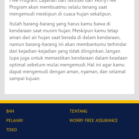
Program akan membuatmu selalu tenang saat
mengemudi meskipun di cuaca hujan sekalipun.
Itulah barang-barang yang harus kamu bawa di
kendaraan saat musim hujan. Meskipun kamu tetap
aman dari air hujan saat berada di dalam kendaraan,
namun barang-barang ini akan membantumu terhindar
dari kejadian-kejadian yang tidak diinginkan. Jangan
lupa juga untuk memastikan kendaraan dalam keadaan
optimal sebelum mulai mengemudi. Hal ini agar kamu
dapat mengemudi dengan aman, nyaman, dan selamat
sampai tujuan.
BAN
TENTANG
PELAJARI
WORRY FREE ASSURANCE
TOKO