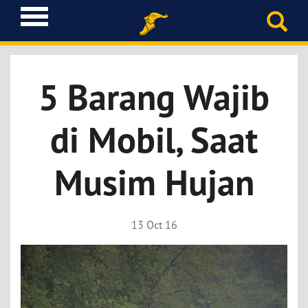
T
o
g
g
l
5 Barang Wajib
e
n
a
di Mobil, Saat
v
i
g
Musim Hujan
a
t
i
13 Oct 16
o
n