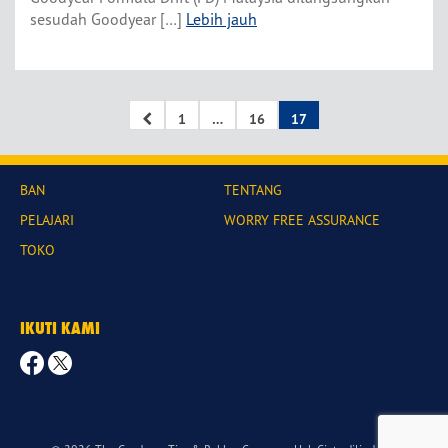
sesudah Goodyear […]
Lebih jauh
1
…
16
17
BAN
TENTANG
PELAJARI
WORRY FREE ASSURANCE
TOKO
IKUTI KAMI